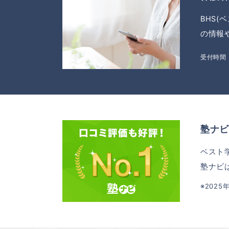
BHS
の情報
受付時間：
塾ナビ
ベスト
塾ナビ
※202