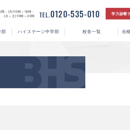
0120-535-010
間：(月)10時～18時・
TEL.
学力診断
(火～土)10時～20時
学部
ハイステージ中学部
校舎一覧
合