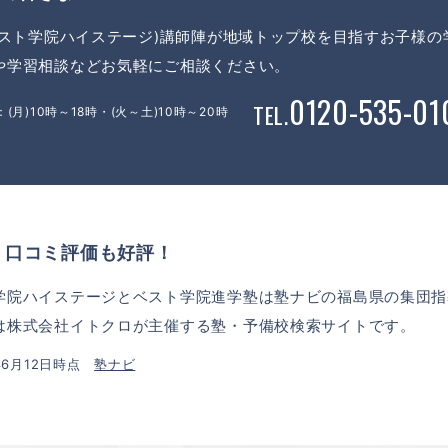
(ベスト学院ハイステージ)講師陣が地域トップ校を目指すお子様
や学習相談などお気軽にご相談ください。
0120-535-01
TEL.
(月)10時～18時・(火～土)10時～20時
 口コミ評価も好評！
学院ハイステージとベスト学院進学塾は塾ナビの福島県の集団指導
は株式会社イトクロが主催する塾・予備校検索サイトです。
5年6月12日時点
塾ナビ